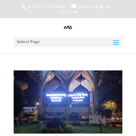
01113530306
sales@m-w-
eg.com
Select Page