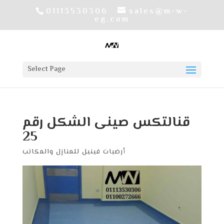
01113530306
sales@m-w-
eg.com
Select Page
قنالتكس صينى الشكل رقم
25
أرضيات فينيل للمنازل والمكاتب