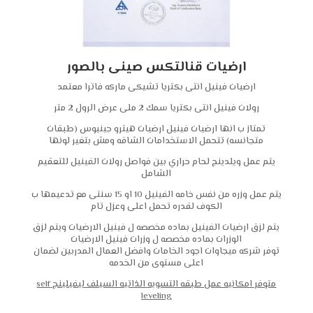
ارضيات قنالتكس صينى بالصور
ارضيات فينيل انتى بكتريا تشيكى ماركه فاترا معتمد
رولات فينيل انتى بكتريا سمك 2 ملى عرض الرول 2 متر
تمتاز ب انها ارضيات فينيل ارضيات هيترو جينيوس (طبقات
متجانسه) تتحمل الاستخدامات الشاقه ومش بتغير لونها
يتم عمل ويلدينج لحام حراري بين فواصل رولات الفينيل للتعقيم
الشامل
يتم عمل وزره من نفس خامه الفينيل 10 او 15 سنتى مع تدعيمها ب
الكوف لقدره تحمل اعلى وعزل تام
يتم لزق ارضيات الفينيل بماده مخصصه ل فينيل الارضيات ويتم لزق
الوزرات بماده مخصصه ل وزرات فينيل الارضيات
توفر شركه ميجاوات اجود الخامات وافضل العمال المدربين لضمان
اعلى مستوى من الخدمه
متوفر امكانيه عمل طبقه التسويه الذاتيه السيلف ليفيلينج self
leveling