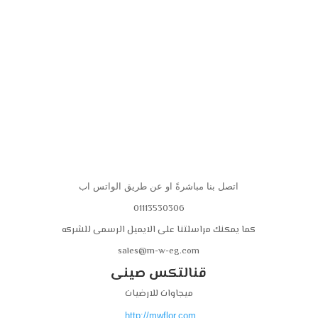
اتصل بنا مباشرةً او عن طريق الواتس اب
01113530306
كما يمكنك مراسلتنا على الايميل الرسمى للشركه
sales@m-w-eg.com
قنالتكس صينى
ميجاوات للارضيات
http://mwflor.com