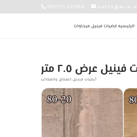
01113530306
sales@m-w-
الرئيسيه ارضيات فينيل ميجاوات
فينيل عرض ٢.٥ متر
أرضيات فينيل للمنازل والمكاتب