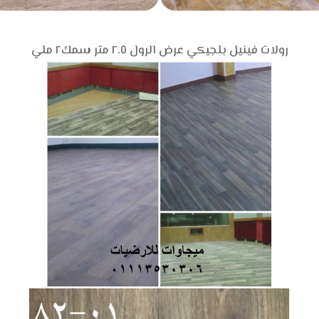
رولات فينيل بلجيكي عرض الرول ٢.٥ متر سمك٢ ملي