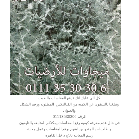
كل الى عليك انك ترفع المقاسات بالظبت
وتبلغنا بالتليفون عن الكميه من القنالتكس المطلوبه ورقم الشكل
والعنوان
الرقم 01113530306
في حال عدم معرفه كيفيه رفع المقاسات يمكنكم المتابعه بالتليفون
او طلب احد المندوبين ليقوم برفع المقاسات وعمل معاينه
رسم المعاينه 50ج داخل القاهره