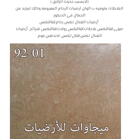
(لايسبب حدوث انزلاق )
البلاطات متوفره ب الوان ارضيات الرخام المعروفة وذلك لمزيد من
الجمال في الديكور
أرضيات القنال تكس رخام,
قنالتكس
صينى
,
قنالتكس
بلاطات,
قنالتكس
رولات,
قنالتكس
شرائح. أرضيات
القنال تكس,
قنال تكس
, لاندكس,فوم.