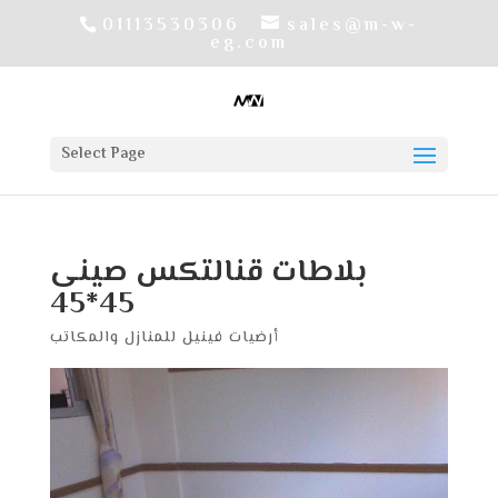
01113530306
sales@m-w-
eg.com
Select Page
بلاطات قنالتكس صينى
45*45
أرضيات فينيل للمنازل والمكاتب