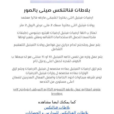
بلاطات قنالتكس صينى بالصور
ارضيات فينيل انتى بكتريا تشيكى ماركه فاترا معتمد
رولات فينيل انتى بكتريا سمك 2 ملى عرض الرول 2 متر
تمتاز ب انها ارضيات فينيل ارضيات هيترو جينيوس (طبقات
متجانسه) تتحمل الاستخدامات الشاقه ومش بتغير لونها
يتم عمل ويلدينج لحام حراري بين فواصل رولات الفينيل للتعقيم
الشامل
يتم عمل وزره من نفس خامه الفينيل 10 او 15 سنتى مع تدعيمها ب
الكوف لقدره تحمل اعلى وعزل تام
يتم لزق ارضيات الفينيل بماده مخصصه ل فينيل الارضيات ويتم لزق
الوزرات بماده مخصصه ل وزرات فينيل الارضيات
توفر شركه ميجاوات اجود الخامات وافضل العمال المدربين لضمان
اعلى مستوى من الخدمه
متوفر امكانيه عمل طبقه التسويه الذاتيه السيلف ليفيلينج self
leveling
كما يمكنك ايضا مشاهده
بلاطات قنالتكس
بلاطات القنالتكس للمدارس و الحضانات